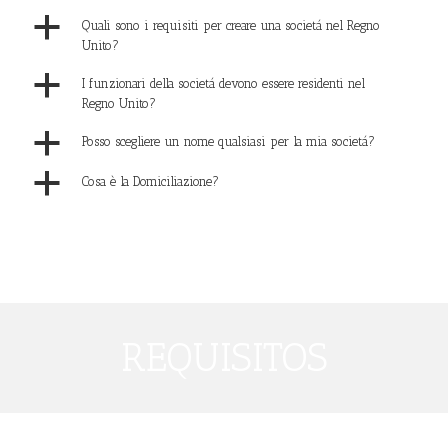
a
Quali sono i requisiti per creare una societá nel Regno
Unito?
a
I funzionari della societá devono essere residenti nel
Regno Unito?
a
Posso scegliere un nome qualsiasi per la mia societá?
a
Cosa è la Domiciliazione?
REQUISITOS