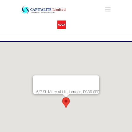
6/7 St. Mary At Hill, London, EC3R 8EE