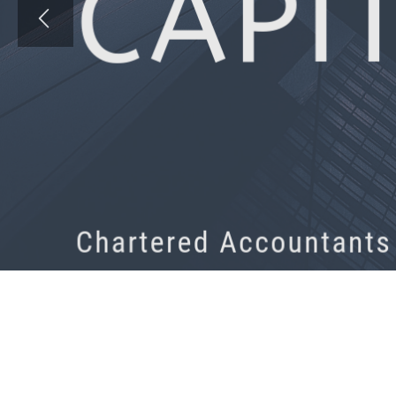
Grazie alla nostra esperienza, professionalitá ed ad una particolare atten
siamo diventati la soluzione piú suggerita da parte dei nostri clienti