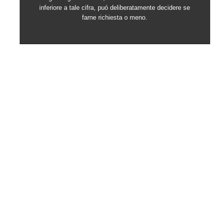
inferiore a tale cifra, puó deliberatamente decidere se
farne richiesta o meno.