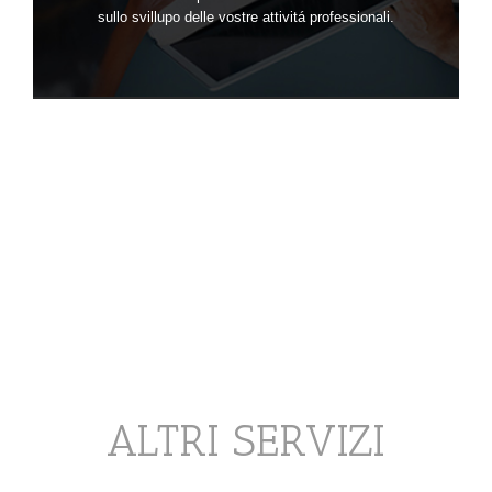
sullo svillupo delle vostre attivitá professionali.
ALTRI SERVIZI